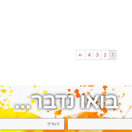
←
4
3
2
1
בואו נדבר...