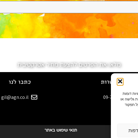
מלאו את הפרטים להצעת מחיר אטרקטיבית
רטי התקשרות
כתבו לנו
 בקובצי עוגיות (Cookies) ובטכנולוגיות דומות
gil@agn.co.il
09-7412718
ת גלישה או
ל תפקוד
בלוג
דפות
תנאי שימוש באתר