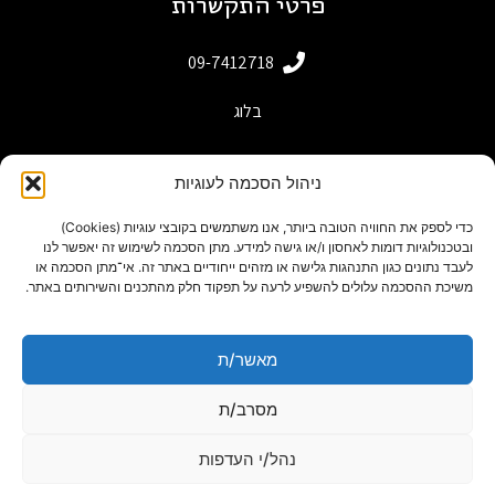
פרטי התקשרות
09-7412718
בלוג
ניהול הסכמה לעוגיות
כדי לספק את החוויה הטובה ביותר, אנו משתמשים בקובצי עוגיות (Cookies)
ובטכנולוגיות דומות לאחסון ו/או גישה למידע. מתן הסכמה לשימוש זה יאפשר לנו
לעבד נתונים כגון התנהגות גלישה או מזהים ייחודיים באתר זה. אי־מתן הסכמה או
משיכת ההסכמה עלולים להשפיע לרעה על תפקוד חלק מהתכנים והשירותים באתר.
מאשר/ת
powered by adactive
תנאי שימוש באתר
מסרב/ת
Designed by Freepik
נהל/י העדפות
מפת אתר
הצהרת נגישות