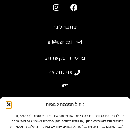
כתבו לנו
gil@agn.co.il
פרטי התקשרות
09-7412718
בלוג
ניהול הסכמה לעוגיות
כדי לספק את החוויה הטובה ביותר, אנו משתמשים בקובצי עוגיות (Cookies)
ובטכנולוגיות דומות לאחסון ו/או גישה למידע. מתן הסכמה לשימוש זה יאפשר לנו
לעבד נתונים כגון התנהגות גלישה או מזהים ייחודיים באתר זה. אי־מתן הסכמה או