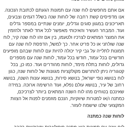
אם אתם מחפשים לוח שנה עם תמונות הגעתם לכתובת הנכונה.
אנו מדפיסים קשת רחבה של לוחות שנה בשלל דגמים וצבעים,
תאריכונים במגוון סוגים וגדלים, יומנים שנתיים במספר גדלים
ועוד. המבחר העשיר והאיכותי מאפשר לכל אחד לאתר ולהזמין
את המוצר המתאים לצרכיו ולטעמו, בין אם זהו לוח שנה קיר, לוח
שנה שולחני או כל פריט אחר. כך למשל, הדפסת לוח שנה עם
תמונות לתלייה על גבי קיר יכולה להיות עם לוחות שבהם מופיעים
חודשיים בכל עמוד, חודש בכל עמוד, לוחות שנה עם מספרים
גדולים, לוחות בתלת מימד, לוחות מהודרים ועוד. כמו כן, בכל
קטגוריה ניתן להתרשם מקולקציות מגוונות של לוחות שנה, כגון
לוח בנושא נופי ישראל, בנושא סירות, בנושא עונות השנה, בנושא
רחוב של עיר, בנושא עולם נפלא, ועוד הרשימה ארוכה. במידה
שאינכם בטוחים מהו לוח השנה המתאים ביותר לצרכיכם,
כמתנה ו/או למטרות שיווקיות, הנכם מוזמנים לפנות אל הצוות
המקצועי שלנו שישמח לעזור.
לוחות שנה כמתנה
לוח שנה עם תמונות הוא מתנה פופולארית ומבוקשת בקרב