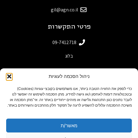
gil@agn.co.il
פרטי התקשרות
09-7412718
בלוג
ניהול הסכמה לעוגיות
כדי לספק את החוויה הטובה ביותר, אנו משתמשים בקובצי עוגיות (Cookies)
ובטכנולוגיות דומות לאחסון ו/או גישה למידע. מתן הסכמה לשימוש זה יאפשר לנו
לעבד נתונים כגון התנהגות גלישה או מזהים ייחודיים באתר זה. אי־מתן הסכמה או
משיכת ההסכמה עלולים להשפיע לרעה על תפקוד חלק מהתכנים והשירותים באתר.
מאשר/ת
powered by adactive
תנאי שימוש באתר