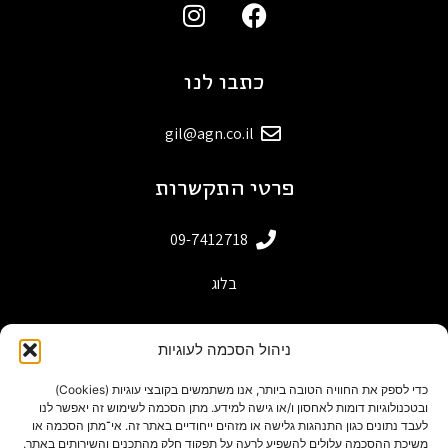
כתבו לנו
gil@agn.co.il
פרטי התקשרות
09-7412718
בלוג
ניהול הסכמה לעוגיות
כדי לספק את החוויה הטובה ביותר, אנו משתמשים בקובצי עוגיות (Cookies)
ובטכנולוגיות דומות לאחסון ו/או גישה למידע. מתן הסכמה לשימוש זה יאפשר לנו
לעבד נתונים כגון התנהגות גלישה או מזהים ייחודיים באתר זה. אי־מתן הסכמה או
משיכת ההסכמה עלולים להשפיע לרעה על תפקוד חלק מהתכנים והשירותים באתר.