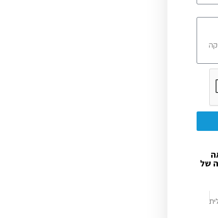
ה
ה של
ית