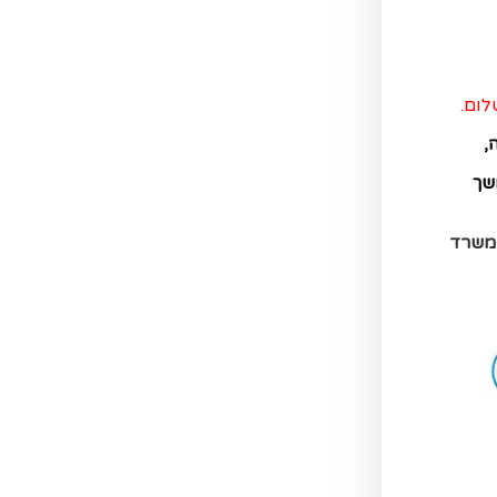
לום.
,
שך
המשרד