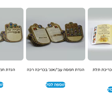
ריכת תלת
הגדת חמסה עב׳/אנג׳ בכריכה רכה
הגדת חמס
הוספה לסל
הו
סל