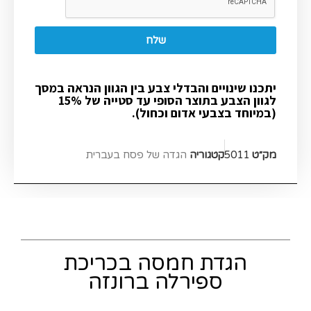
שלח
יתכנו שינויים והבדלי צבע בין הגוון הנראה במסך
לגוון הצבע בתוצר הסופי עד סטייה של 15%
(במיוחד בצבעי אדום וכחול).
מק״ט
5011
קטגוריה
הגדה של פסח בעברית​
הגדת חמסה בכריכת
ספירלה ברונזה