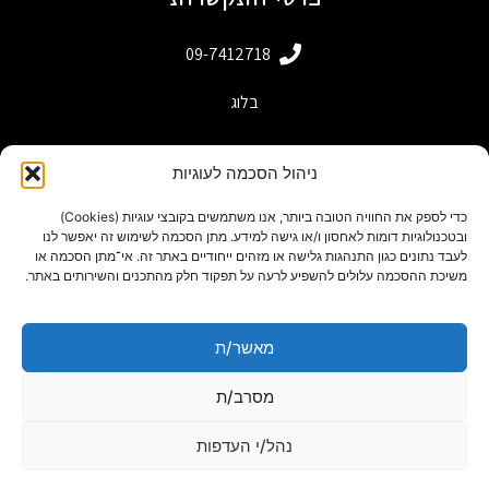
09-7412718
בלוג
ניהול הסכמה לעוגיות
כדי לספק את החוויה הטובה ביותר, אנו משתמשים בקובצי עוגיות (Cookies)
ובטכנולוגיות דומות לאחסון ו/או גישה למידע. מתן הסכמה לשימוש זה יאפשר לנו
לעבד נתונים כגון התנהגות גלישה או מזהים ייחודיים באתר זה. אי־מתן הסכמה או
משיכת ההסכמה עלולים להשפיע לרעה על תפקוד חלק מהתכנים והשירותים באתר.
מאשר/ת
powered by adactive
תנאי שימוש באתר
מסרב/ת
Designed by Freepik
נהל/י העדפות
מפת אתר
הצהרת נגישות