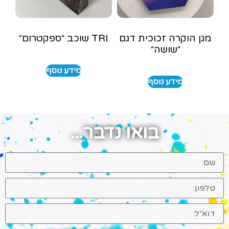
מגן הוקרה זכוכית דגם
TRI שוכב ״ספקטרום״
״שושה״
מידע נוסף
מידע נוסף
בואו נדבר...