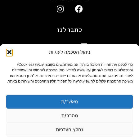
כתבו לנו
gil@agn.co.il
ניהול הסכמה לעוגיות
פרטי התקשרות
כדי לספק את החוויה הטובה ביותר, אנו משתמשים בקובצי עוגיות (Cookies)
ובטכנולוגיות דומות לאחסון ו/או גישה למידע. מתן הסכמה לשימוש זה יאפשר לנו
לעבד נתונים כגון התנהגות גלישה או מזהים ייחודיים באתר זה. אי־מתן הסכמה או
09-7412718
משיכת ההסכמה עלולים להשפיע לרעה על תפקוד חלק מהתכנים והשירותים באתר.
בלוג
מאשר/ת
מסרב/ת
נהל/י העדפות