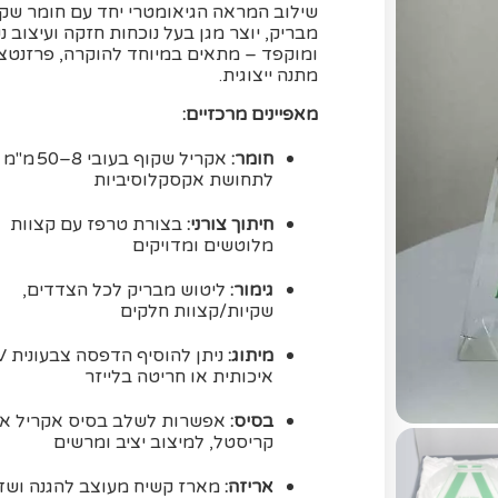
שילוב המראה הגיאומטרי יחד עם חומר שק
מבריק, יוצר מגן בעל נוכחות חזקה ועיצוב נק
ומוקפד – מתאים במיוחד להוקרה, פרזנטצי
מתנה ייצוגית.
מאפיינים מרכזיים:
חומר:
אקריל שקוף בעובי 8–50 מ"מ
לתחושת אקסקלוסיביות
חיתוך צורני:
בצורת טרפז עם קצוות
מלוטשים ומדויקים
גימור:
ליטוש מבריק לכל הצדדים,
שקיות/קצוות חלקים
מיתוג:
ניתן לה
איכותית או חריטה בלייזר
בסיס:
אפשרות לשלב בסיס אקריל או
קריסטל, למיצוב יציב ומרשים
אריזה:
מארז קשיח מעוצב להגנה ושד