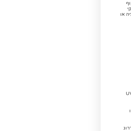
וף
י
ה או
וסיף הדפסה צבעונית UV
רוג