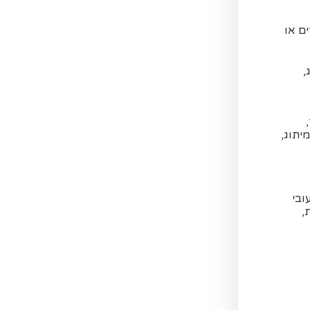
ם או
,
יתוג,
ובי
,