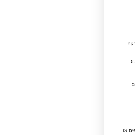
יקה
ע
ם
ים או