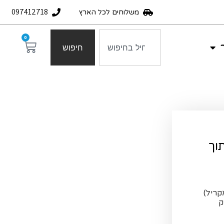
097412718
משלוחים לכל הארץ
0
חיפוש
וך
קריל)
ק