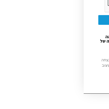
ה
ה של
נצחה
יצוב