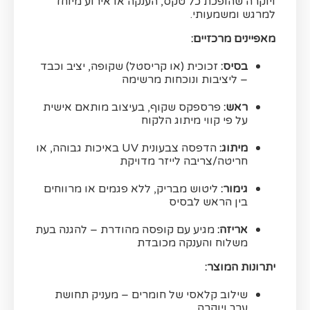
ויוקרה שהופכת כל טקס, הענקה או אירוע מיוחד
למרגש ומשמעותי.
מאפיינים מרכזיים:
בסיס:
זכוכית (או קריסטל) שקופה, יציב וכבד
– ליציבות ונוכחות מרשימה
ראש:
פרספקס שקוף, בעיצוב מותאם אישית
על פי קווי מיתוג הלקוח
מיתוג:
הדפסה צבעונית UV באיכות גבוהה, או
חריטה/צריבה לייזר מדויקת
גימור:
ליטוש מבריק, ללא פגמים או מרווחים
בין הראש לבסיס
אריזה:
מגיע עם קופסה מהודרת – להגנה בעת
משלוח והענקה מכובדת
יתרונות המוצר:
שילוב קלאסי של חומרים – מעניק תחושת
ערך ויוקרה