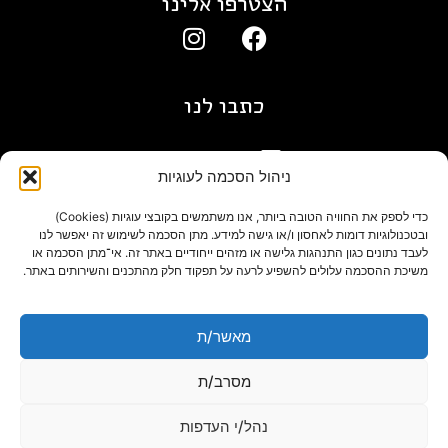
הצטרפו אלינו
כתבו לנו
gil@agn.co.il
ניהול הסכמה לעוגיות
פרטי התקשרות
כדי לספק את החוויה הטובה ביותר, אנו משתמשים בקובצי עוגיות (Cookies)
ובטכנולוגיות דומות לאחסון ו/או גישה למידע. מתן הסכמה לשימוש זה יאפשר לנו
לעבד נתונים כגון התנהגות גלישה או מזהים ייחודיים באתר זה. אי־מתן הסכמה או
09-7412718
משיכת ההסכמה עלולים להשפיע לרעה על תפקוד חלק מהתכנים והשירותים באתר.
בלוג
מאשר/ת
מסרב/ת
נהל/י העדפות