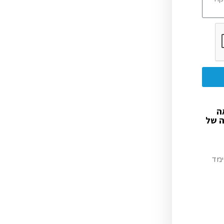
ה
ה של
ימד