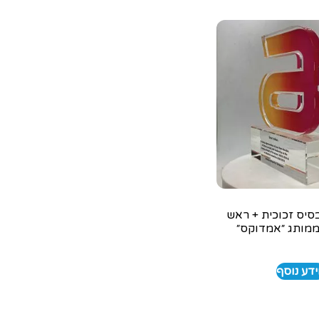
סיס זכוכית + ראש
מותג ״אמדוקס״
דע נוסף