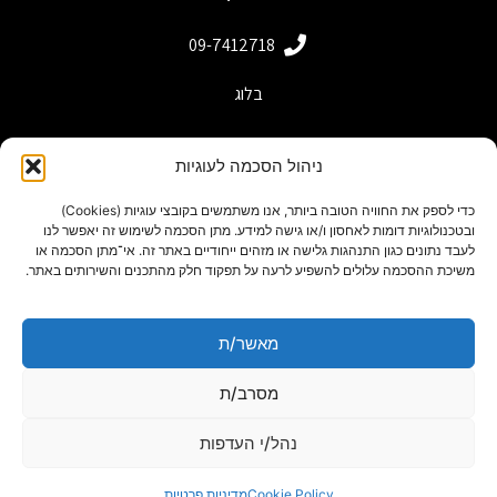
09-7412718
בלוג
ניהול הסכמה לעוגיות
כדי לספק את החוויה הטובה ביותר, אנו משתמשים בקובצי עוגיות (Cookies)
ובטכנולוגיות דומות לאחסון ו/או גישה למידע. מתן הסכמה לשימוש זה יאפשר לנו
לעבד נתונים כגון התנהגות גלישה או מזהים ייחודיים באתר זה. אי־מתן הסכמה או
משיכת ההסכמה עלולים להשפיע לרעה על תפקוד חלק מהתכנים והשירותים באתר.
מאשר/ת
powered by adactive
תנאי שימוש באתר
מסרב/ת
Designed by Freepik
נהל/י העדפות
מפת אתר
הצהרת נגישות
Cookie Policy
מדיניות פרטיות