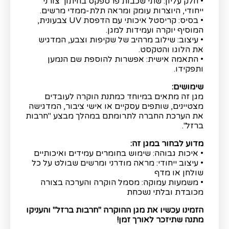
• חלק עליון: שתי שכבות פרספקס בחיתוך צורני
ייחודי, היוצרות עומק ומראה תלת-ממדי מרשים.
• בסיס: קריסטל איכותי עם הדפסת UV צבעונית,
המוסיף יוקרה ועמידות למגן.
• עיצוב: שילוב מרהיב של שקיפות וצבע, המדגיש
את הלוגו והטקסט.
• התאמה אישית: אפשרות להוספת שם הנמען
ותפקידו.
שימושים:
מגן זה מתאים במיוחד כמתנת הוקרה לעובדים
מצטיינים, שותפים עסקיים או אישי ציבור, המדגישה
את הערכת החברה לתרומתם במהלך מבצע "חרבות
ברזל".
מדוע לבחור במגן זה:
• איכות גבוהה: שימוש בחומרים עמידים ואיכותיים
• עיצוב ייחודי: מראה מודרני ומרשים שבולט על כל
שולחן או מדף
• משמעות עמוקה: מסמל הוקרה והערכה בצורה
מכובדת ובלתי נשכחת
הזמינו עכשיו את מגן ההוקרה "חרבות ברזל" והעניקו
מתנה שתיזכר לאורך זמן!