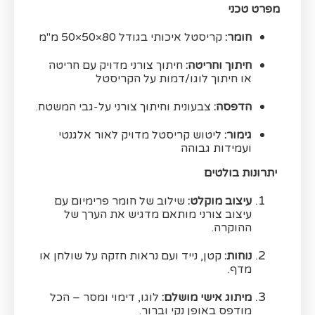
מפרט טכני
חומר:
קריסטל איכותי בגודל 80×50×50 מ"מ
חיתוך וחריטה:
חיתוך צורני מדויק עם חריטה
או חיתוך לוגו/דמות על הקריסטל
הדפסה:
צבעונית וחיתוך צורני על-גבי המשטח.
גימור:
ליטוש קריסטל מדויק לאור אלגנטי
ועמידות גבוהה
יתרונות בולטים
עיצוב מוקלט:
שילוב של חומר פרימיום עם
עיצוב צורני מותאם מדגיש את הערך של
ההוקרה.
נוחות:
קטן, נייד ועם נראות חזקה על שולחן או
מדף.
מיתוג אישי מושלם:
לוגו, דימוי ומסר – הכל
מודפס באופן נקי וברור.