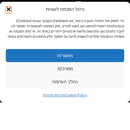
gil@agn.co.il
ניהול הסכמה לעוגיות
פרטי התקשרות
כדי לספק את החוויה הטובה ביותר, אנו משתמשים בקובצי עוגיות (Cookies)
ובטכנולוגיות דומות לאחסון ו/או גישה למידע. מתן הסכמה לשימוש זה יאפשר לנו
לעבד נתונים כגון התנהגות גלישה או מזהים ייחודיים באתר זה. אי־מתן הסכמה או
09-7412718
משיכת ההסכמה עלולים להשפיע לרעה על תפקוד חלק מהתכנים והשירותים באתר.
בלוג
מאשר/ת
מסרב/ת
נהל/י העדפות
Cookie Policy
מדיניות פרטיות
powered by adactive
תנאי שימוש באתר