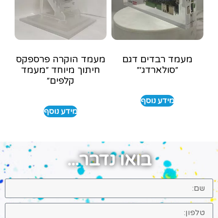
מעמד רבדים דגם
מעמד הוקרה פרספקס
״סולארדג׳״
חיתוך מיוחד ״מעמד
קלפים״
מידע נוסף
מידע נוסף
בואו נדבר...