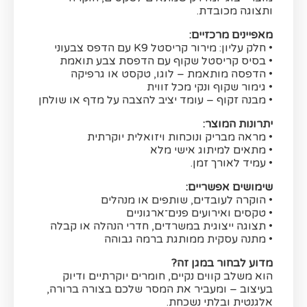
ותצוגה מכובדת.
מאפיינים מרכזיים:
• חלק עליון: מירור קריסטל K9 עם הדפס צבעוני
• בסיס קריסטל שקוף עם הדפסת צבע תואמת
• הדפסה מותאמת – לוגו, טקסט או גרפיקה
• גימור שקוף ונקי מכל זווית
• מבנה זקוף – עומד יציב להצבה על מדף או שולחן
יתרונות המוצר:
• מראה מבריק ונוכחות ויזואלית יוקרתית
• מתאים למיתוג אישי מלא
• עמיד לאורך זמן.
שימושים אפשריים:
• הוקרה לעובדים, שותפים או מנהלים
• טקסים ואירועים פנים־ארגוניים
• תצוגה ייצוגית במשרדים, חדרי הנהלה או קבלה
• מתנה עסקית ממותגת ברמה גבוהה
מדוע לבחור במגן זה?
הוא משלב קווים נקיים, חומרים יוקרתיים ודיוק
בעיצוב – ומעביר את המסר שלכם בצורה ברורה,
אלגנטית ובלתי נשכחת.