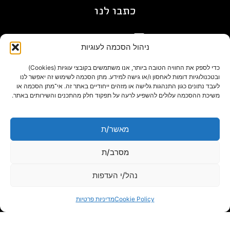
כתבו לנו
gil@agn.co.il
ניהול הסכמה לעוגיות
פרטי התקשרות
כדי לספק את החוויה הטובה ביותר, אנו משתמשים בקובצי עוגיות (Cookies)
ובטכנולוגיות דומות לאחסון ו/או גישה למידע. מתן הסכמה לשימוש זה יאפשר לנו
לעבד נתונים כגון התנהגות גלישה או מזהים ייחודיים באתר זה. אי־מתן הסכמה או
09-7412718
משיכת ההסכמה עלולים להשפיע לרעה על תפקוד חלק מהתכנים והשירותים באתר.
בלוג
מאשר/ת
מסרב/ת
נהל/י העדפות
Cookie Policy
מדיניות פרטיות