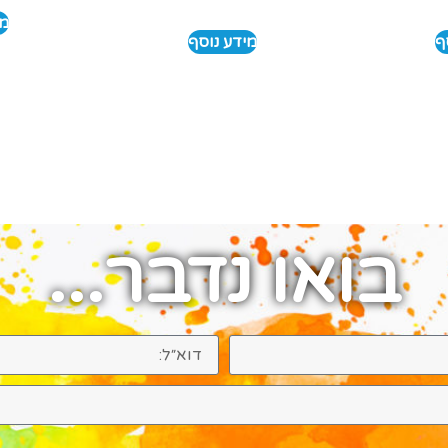
מי
ף
מידע נוסף
בואו נדבר...