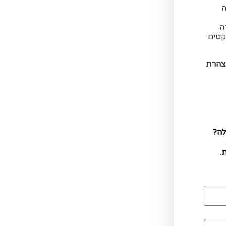
ה
ה
קטים
צהרת
לה?
.