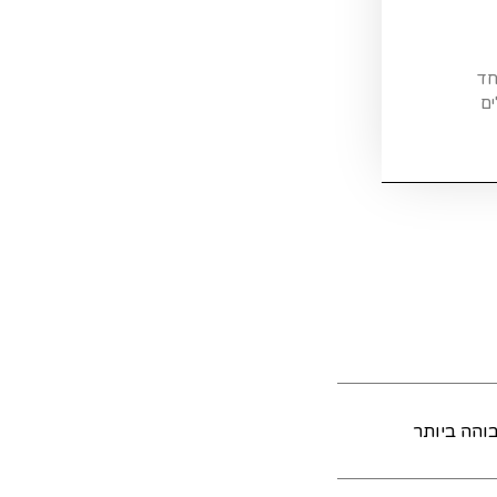
חד
ים
והה ביותר