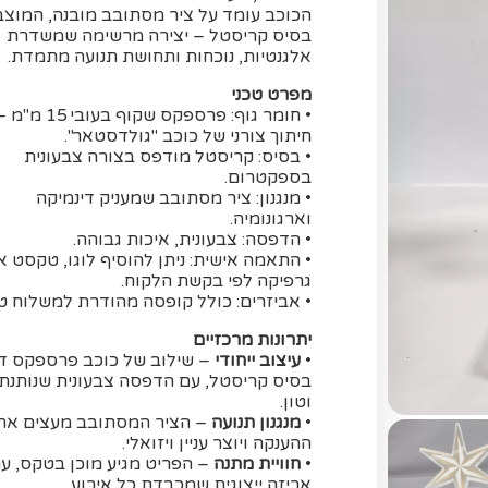
הכוכב עומד על ציר מסתובב מובנה, המוצב
בסיס קריסטל – יצירה מרשימה שמשדרת
אלגנטיות, נוכחות ותחושת תנועה מתמדת.
מפרט טכני
• חומר גוף: פרספקס שקוף בעובי 15 מ
חיתוך צורני של כוכב "גולדסטאר".
• בסיס: קריסטל מודפס בצורה צבעונית
בספקטרום.
• מנגנון: ציר מסתובב שמעניק דינמיקה
וארגונומיה.
• הדפסה: צבעונית, איכות גבוהה.
• התאמה אישית: ניתן להוסיף לוגו, טקסט א
גרפיקה לפי בקשת הלקוח.
• אביזרים: כולל קופסה מהודרת למשלוח ט
יתרונות מרכזיים
•
עיצוב ייחודי
– שילוב של כוכב פרספקס ד
בסיס קריסטל, עם הדפסה צבעונית שנותנת
וטון.
•
מנגנון תנועה
– הציר המסתובב מעצים את 
ההענקה ויוצר עניין ויזואלי.
•
חוויית מתנה
– הפריט מגיע מוכן בטקס, ע
אריזה ייצוגית שמכבדת כל אירוע.