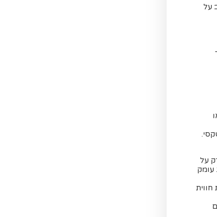
 על
"מ –
ו
קסי.
ק על
 עומק
חווית
ם