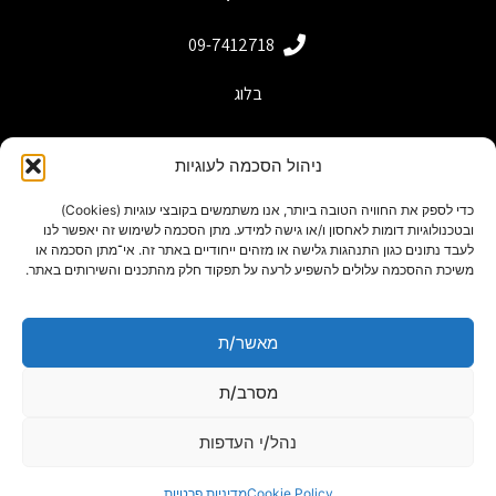
09-7412718
בלוג
ניהול הסכמה לעוגיות
כדי לספק את החוויה הטובה ביותר, אנו משתמשים בקובצי עוגיות (Cookies)
ובטכנולוגיות דומות לאחסון ו/או גישה למידע. מתן הסכמה לשימוש זה יאפשר לנו
לעבד נתונים כגון התנהגות גלישה או מזהים ייחודיים באתר זה. אי־מתן הסכמה או
משיכת ההסכמה עלולים להשפיע לרעה על תפקוד חלק מהתכנים והשירותים באתר.
מאשר/ת
powered by adactive
תנאי שימוש באתר
מסרב/ת
Designed by Freepik
נהל/י העדפות
מפת אתר
הצהרת נגישות
Cookie Policy
מדיניות פרטיות