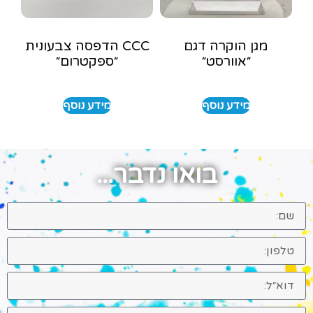
מגן הוקרה דגם
CCC הדפסה צבעונית
״אוורסט״
״ספקטרום״
מידע נוסף
מידע נוסף
בואו נדבר...