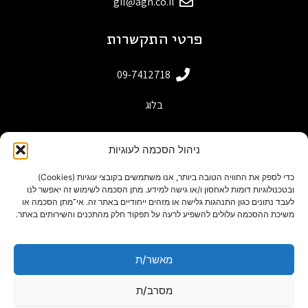
gil@agn.co.il
פרטי התקשרות
09-7412718
בלוג
ניהול הסכמה לעוגיות
כדי לספק את החוויה הטובה ביותר, אנו משתמשים בקובצי עוגיות (Cookies)
ובטכנולוגיות דומות לאחסון ו/או גישה למידע. מתן הסכמה לשימוש זה יאפשר לנו
לעבד נתונים כגון התנהגות גלישה או מזהים ייחודיים באתר זה. אי־מתן הסכמה או
משיכת ההסכמה עלולים להשפיע לרעה על תפקוד חלק מהתכנים והשירותים באתר.
מאשר/ת
powered by adactive
תנאי שימוש באתר
מסרב/ת