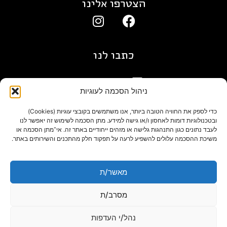
הצטרפו אלינו
כתבו לנו
gil@agn.co.il
ניהול הסכמה לעוגיות
פרטי התקשרות
כדי לספק את החוויה הטובה ביותר, אנו משתמשים בקובצי עוגיות (Cookies)
ובטכנולוגיות דומות לאחסון ו/או גישה למידע. מתן הסכמה לשימוש זה יאפשר לנו
לעבד נתונים כגון התנהגות גלישה או מזהים ייחודיים באתר זה. אי־מתן הסכמה או
09-7412718
משיכת ההסכמה עלולים להשפיע לרעה על תפקוד חלק מהתכנים והשירותים באתר.
בלוג
מאשר/ת
מסרב/ת
נהל/י העדפות