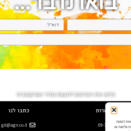
בואו נדבר...
מלאו את הפרטים להצעת מחיר אטרקטיבית
רטי התקשרות
כתבו לנו
 בקובצי עוגיות (Cookies) ובטכנולוגיות דומות
gil@agn.co.il
09-7412718
ת גלישה או