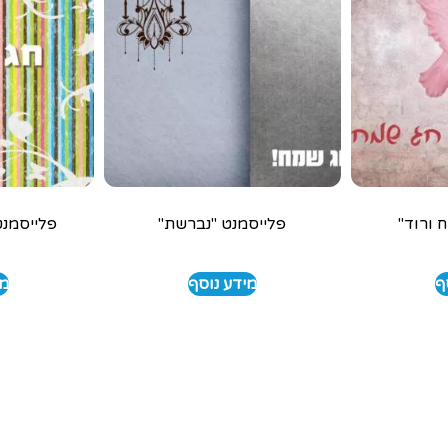
 ורוד"
פלייסמנט "נברשת"
פלייסמנט
ף
מידע נוסף
מי