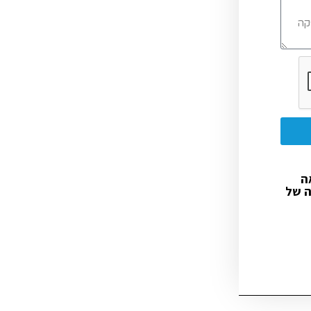
ה
ה של