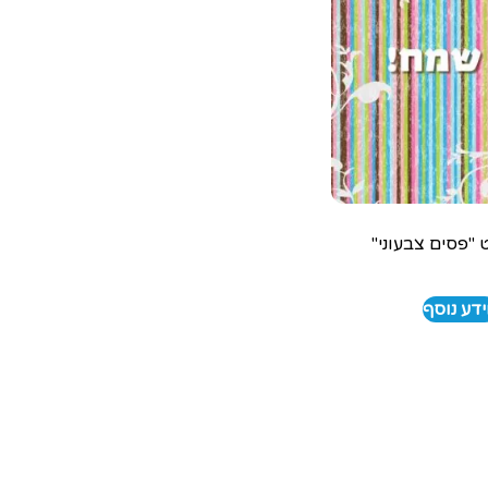
 "פסים צבעוני"
דע נוסף