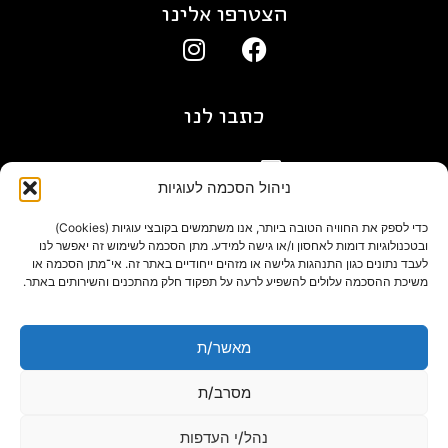
הצטרפו אלינו
כתבו לנו
gil@agn.co.il
ניהול הסכמה לעוגיות
פרטי התקשרות
כדי לספק את החוויה הטובה ביותר, אנו משתמשים בקובצי עוגיות (Cookies)
ובטכנולוגיות דומות לאחסון ו/או גישה למידע. מתן הסכמה לשימוש זה יאפשר לנו
לעבד נתונים כגון התנהגות גלישה או מזהים ייחודיים באתר זה. אי־מתן הסכמה או
09-7412718
משיכת ההסכמה עלולים להשפיע לרעה על תפקוד חלק מהתכנים והשירותים באתר.
בלוג
מאשר/ת
מסרב/ת
נהל/י העדפות