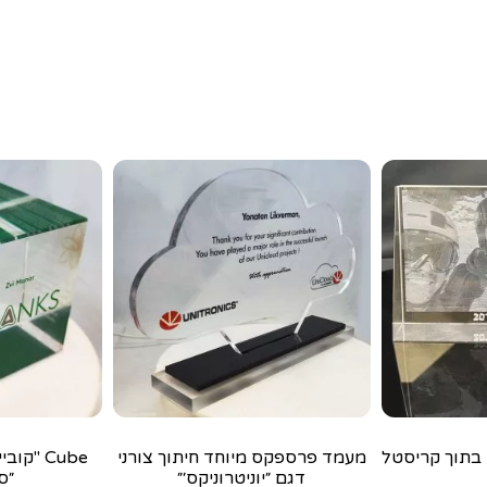
בתוך קריסטל
מעמד פרספקס מיוחד חיתוך צורני
Cube "ק
דגם ״יוניטרוניקס׳״
״ס