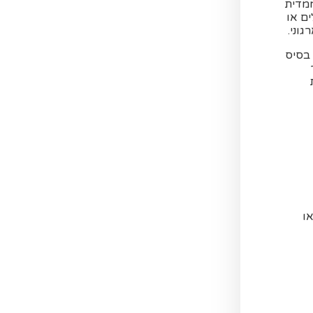
ממדית
ים או
וני.
 בסיס
ו