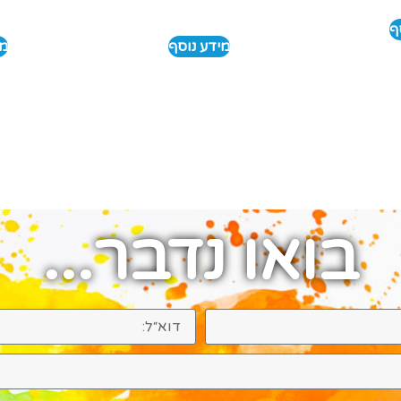
ף
מידע נוסף
מי
בואו נדבר...