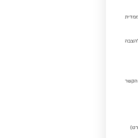
ממדית
להצבה
 הקשר
רט)