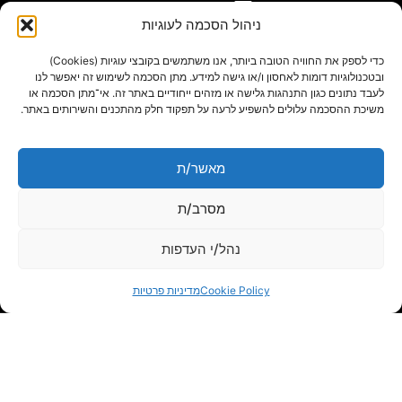
gil@agn.co.il
ניהול הסכמה לעוגיות
פרטי התקשרות
כדי לספק את החוויה הטובה ביותר, אנו משתמשים בקובצי עוגיות (Cookies)
ובטכנולוגיות דומות לאחסון ו/או גישה למידע. מתן הסכמה לשימוש זה יאפשר לנו
לעבד נתונים כגון התנהגות גלישה או מזהים ייחודיים באתר זה. אי־מתן הסכמה או
09-7412718
משיכת ההסכמה עלולים להשפיע לרעה על תפקוד חלק מהתכנים והשירותים באתר.
בלוג
מאשר/ת
מסרב/ת
נהל/י העדפות
Cookie Policy
מדיניות פרטיות
powered by adactive
תנאי שימוש באתר