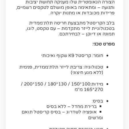
הצורה הגאומטרית שלו מעניקה תחושת יציבות
ותנועה – ומתאימה באופן מושלם לטקסים רשמיים,
פרידות מכובדות או מתנות יוקרה.
בלב הקריסטל מתבצעת חריטה תלת־ממדית
בטכנולוגיית לייזר מתקדמת – עם טקסט, לוגו,
תמונה או דיוקן – לבחירתכם.
מפרט טכני:
חומר: קריסטל K9 שקוף ואיכותי
טכנולוגיה: צריבת לייזר תלת־ממדית, פנימית
(ללא מגע חיצוני)
מידות:100*150 / 130*180 / 150*200 /
270*165 מ"מ
בסיס:
ברירת מחדל – ללא בסיס
אופציה לשדרוג – בסיס קריסטל תואם
ומרשים