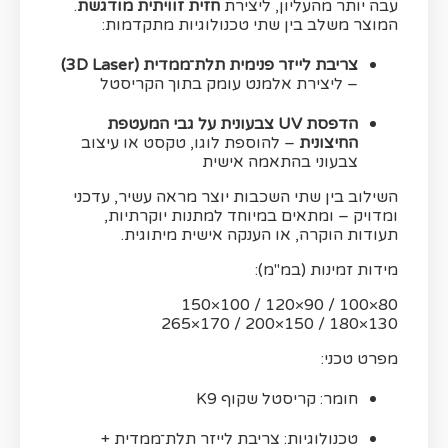
עבה יותר מהעליון, ליצירת
חזית זוויתית מודגשת
.
המוצר משלב בין שתי טכנולוגיות מתקדמות:
צריבת לייזר פנימית תלת־ממדית (3D Laser)
– ליצירת אלמנט עומק בתוך הקריסטל
הדפסת UV צבעונית על גבי המעטפת
החיצונית
– להוספת לוגו, טקסט או עיצוב
צבעוני בהתאמה אישית
השילוב בין שתי השכבות יוצר מראה עשיר, עדכני
ומדויק – ומתאים במיוחד למתנות יוקרתיות,
תעודות הוקרה, או הענקה אישית מיתוגית.
מידות זמינות (במ"מ):
80×100 / 90×120 / 100×150
130×180 / 150×200 / 170×265
מפרט טכני:
חומר: קריסטל שקוף K9
טכנולוגיות: צריבת לייזר תלת־ממדית +