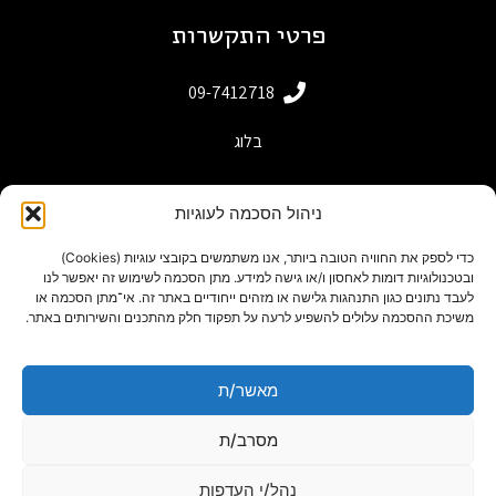
פרטי התקשרות
09-7412718
בלוג
ניהול הסכמה לעוגיות
כדי לספק את החוויה הטובה ביותר, אנו משתמשים בקובצי עוגיות (Cookies)
ובטכנולוגיות דומות לאחסון ו/או גישה למידע. מתן הסכמה לשימוש זה יאפשר לנו
לעבד נתונים כגון התנהגות גלישה או מזהים ייחודיים באתר זה. אי־מתן הסכמה או
משיכת ההסכמה עלולים להשפיע לרעה על תפקוד חלק מהתכנים והשירותים באתר.
מאשר/ת
powered by adactive
תנאי שימוש באתר
מסרב/ת
Designed by Freepik
נהל/י העדפות