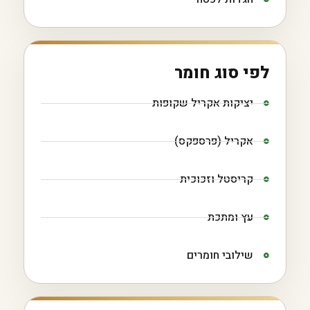
לפי סוג חומר
יציקות אקריל שקופות
אקריל (פרספקס)
קריסטל וזכוכית
עץ ומתכת
שילובי חומרים