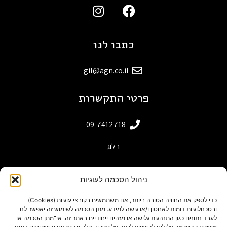
כתבו לנו
gil@agn.co.il
פרטי התקשרות
09-7412718
בלוג
ניהול הסכמה לעוגיות
כדי לספק את החוויה הטובה ביותר, אנו משתמשים בקובצי עוגיות (Cookies)
ובטכנולוגיות דומות לאחסון ו/או גישה למידע. מתן הסכמה לשימוש זה יאפשר לנו
לעבד נתונים כגון התנהגות גלישה או מזהים ייחודיים באתר זה. אי־מתן הסכמה או